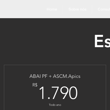
Home
Sobre nós
Consul
E
ABAI PF + ASCM.Apics
1.7
R$
1.790
Todo ano