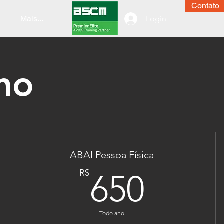
Contato
Mais...
Login
no
ABAI Pessoa Física
00R$
650R
R$
650
Todo ano