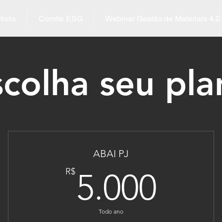
toria
Comite ESG
Webinar Gestão de Materiais 4.0
scolha seu pla
ABAI PJ
90R$
5.0
R$
5.000
Todo ano