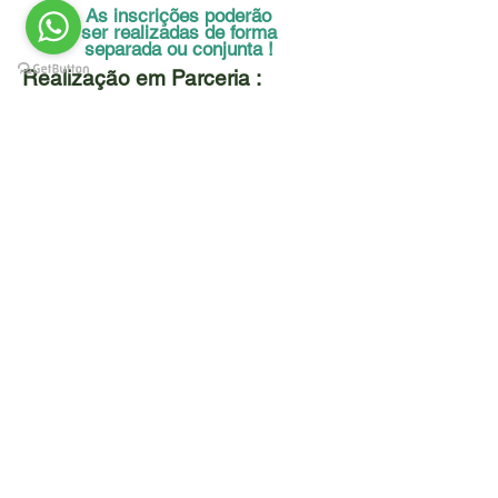
As inscrições poderão
ser realizadas de forma
separada ou conjunta !
Realização em Parceria :
ABAI | Associação Brasileira para
Excelência Operacional
Alameda Campinas 463 | São
Paulo/SP |
01404-902
Comunicacao@abai.com.br
Tel. :
+55 (11) 51 84 17 10
/
+55
(11) 932 339 477