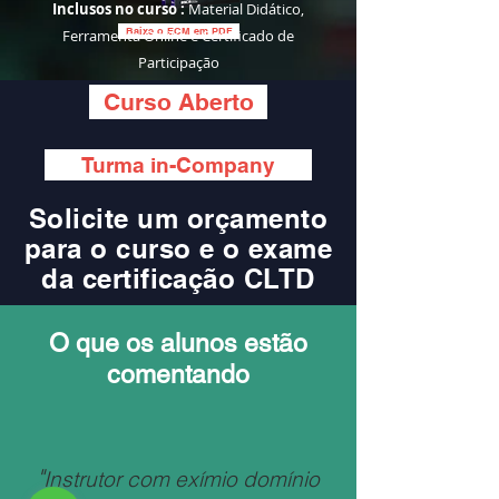
Inclusos no curso :
Material Didático
,
Ferramenta Online e Certificado de
Baixe o ECM em PDF
Participação
Curso Aberto
Turma in-Company
Solicite um orçamento
para o curso e o exame
da certificação CLTD
O que os alunos estão
comentando
"
Instrutor com exímio domínio