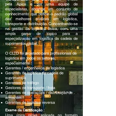
pela Apics e por uma equipe de
especialistas, abrange um conjunto de
conhecimento que define o padrão global
das melhores práticas em logística,
transporte e distribuição. Concentrando-se
na gestão da logística física, com uma
ampla gama de tópico para a
especialização em logística da cadeia de
suprimentos global.
O CLTD foi projetado para profissionais de
logística em todos os setores,
especialmente :
Gerentes / engenheiros de logística
Gerentes de logística da cadeia de
suprimentos
Gerentes de tráfego
Gestores de transporte / frota
Gerentes de operações / distribuição de
armazém
Gerentes de logística reversa
Exame da Certificação :
Uma única prova aplicada no formato