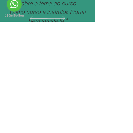
sobre o tema do curso.
Ótimo curso e instrutor. Fiquei
"
bem satisfeita.
Daniela Corrêa
Consultora ComEx
Descubra as vantagens de
ser um associado ABAI
Me tornar associado
ABAI | Associação Brasileira para
Excelência Operacional
Alameda Campinas 463 | São