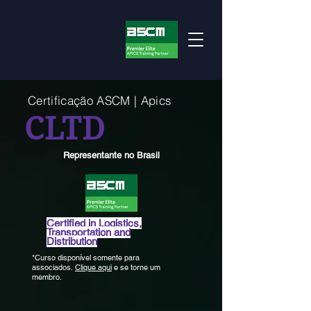
Certificação ASCM | Apics
CLTD
Representante no Brasil
Certified in Logistics,
Transportatio
n and
Distribution
*Curso disponível somente para
associados.
Clique aqui
e se torne um
membro.