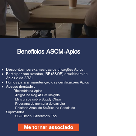
Benefícios ASCM-Apics
Descontos nos exames das certificações Apics
Participar nos eventos, IBF (S&OP) e webinars da
Apics e da ABAI
Pontos para a manutenção das certificações Apics
Acesso ilimitado :
Di
cionário da Apics
A
rtigos no blog ASCM Insights
M
inicursos sobre Supply Chain
Programa de mentoria de carreira
Relatório Anual de Salários da Cadeia de
Suprimentos
S
CORmark Benchmark Tool
Me tornar associado